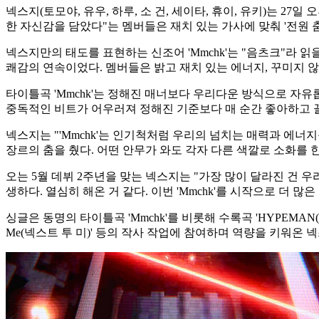
넥스지(토모야, 유우, 하루, 소 건, 세이타, 휴이, 유키)는 2
한 자신감을 담았다"는 멤버들은 재치 있는 가사에 맞춰 '전원
넥스지만의 태도를 표현하는 신조어 'Mmchk'는 "음츠크"라 
쾌감의 연속이었다. 멤버들은 밝고 재치 있는 에너지, 꾸미지 
타이틀곡 'Mmchk'는 정해진 매너보다 우리다운 방식으로 자
중독적인 비트가 어우러져 정해진 기준보다 매 순간 좋아하고 끌
넥스지는 "'Mmchk'는 인기척처럼 우리의 넘치는 매력과 에너
장르의 춤을 췄다. 어떤 안무가 와도 각자 다른 색깔로 소화를 
오는 5월 데뷔 2주년을 맞는 넥스지는 "가장 많이 달라진 건 우
생하다. 열심히 해온 거 같다. 이번 'Mmchk'를 시작으로 더 
싱글은 동명의 타이틀곡 'Mmchk'를 비롯해 수록곡 'HYPEMAN(하이프
Me(넥스트 투 미)' 등의 작사 작업에 참여하며 역량을 키워온