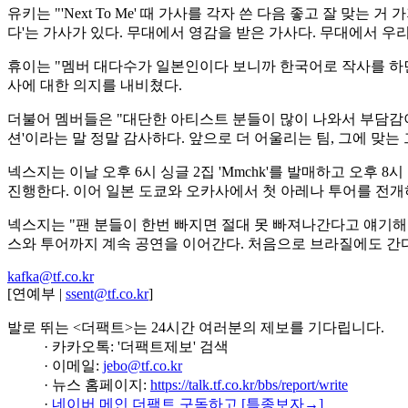
유키는 "'Next To Me' 때 가사를 각자 쓴 다음 좋고 잘 맞
다'는 가사가 있다. 무대에서 영감을 받은 가사다. 무대에서 우
휴이는 "멤버 대다수가 일본인이다 보니까 한국어로 작사를 하면
사에 대한 의지를 내비쳤다.
더불어 멤버들은 "대단한 아티스트 분들이 많이 나와서 부담감이
션'이라는 말 정말 감사하다. 앞으로 더 어울리는 팀, 그에 맞는
넥스지는 이날 오후 6시 싱글 2집 'Mmchk'를 발매하고 오후 
진행한다. 이어 일본 도쿄와 오카사에서 첫 아레나 투어를 전개하고 9월
넥스지는 "팬 분들이 한번 빠지면 절대 못 빠져나간다고 얘기해
스와 투어까지 계속 공연을 이어간다. 처음으로 브라질에도 간다
kafka@tf.co.kr
[연예부 |
ssent@tf.co.kr
]
발로 뛰는 <더팩트>는 24시간 여러분의 제보를 기다립니다.
· 카카오톡: '더팩트제보' 검색
· 이메일:
jebo@tf.co.kr
· 뉴스 홈페이지:
https://talk.tf.co.kr/bbs/report/write
·
네이버 메인 더팩트 구독하고 [특종보자→]