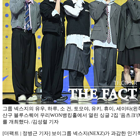
그룹 넥스지의 유우, 하루, 소 건, 토모야, 유키, 휴이, 세이타(왼
산구 블루스퀘어 우리WON뱅킹홀에서 열린 싱글 2집 '음츠크'(M
를 개최했다. /김성렬 기자
[더팩트 | 정병근 기자] 보이그룹 넥스지(NEXZ)가 과감한 인