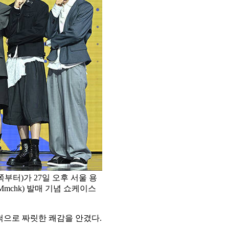
쪽부터)가 27일 오후 서울 용
mchk) 발매 기념 쇼케이스
기척으로 짜릿한 쾌감을 안겼다.