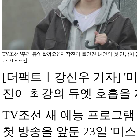
TV조선 '우리 듀엣할까요?' 제작진이 출연진 14인의 첫 만남이
다. /TV조선
[더팩트ㅣ강신우 기자] '미
진이 최강의 듀엣 호흡을 
TV조선 새 예능 프로그램
첫 방송을 앞둔 23일 '미스