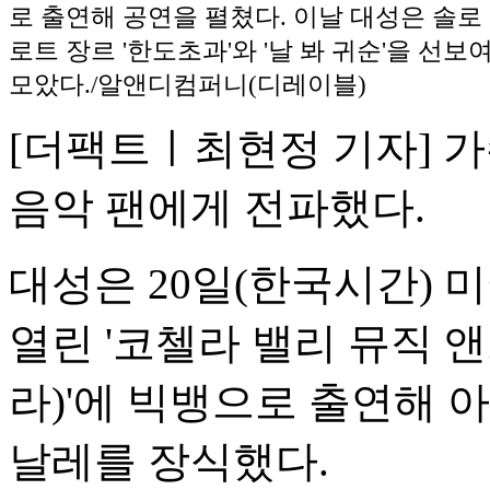
로 출연해 공연을 펼쳤다. 이날 대성은 솔로
로트 장르 '한도초과'와 '날 봐 귀순'을 선보
모았다./알앤디컴퍼니(디레이블)
[더팩트ㅣ최현정 기자] 가
음악 팬에게 전파했다.
대성은 20일(한국시간)
열린 '코첼라 밸리 뮤직 
라)'에 빅뱅으로 출연해 
날레를 장식했다.