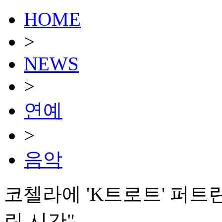
HOME
>
NEWS
>
연예
>
음악
코첼라에 'K트로트' 퍼트린
린 시간"