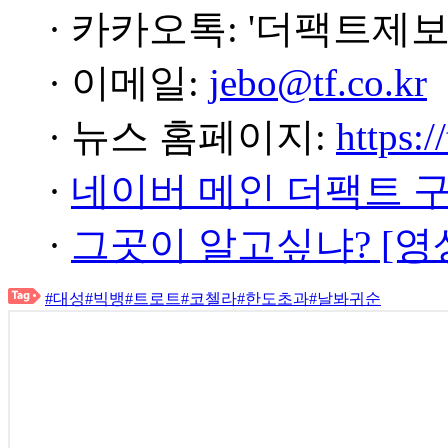
· 카카오톡: '더팩트제보
· 이메일:
jebo@tf.co.kr
· 뉴스 홈페이지:
https:/
·
네이버 메인 더팩트 
·
그곳이 알고싶냐? [영
#대성
#빅뱅
#트로트
#코첼라
#한도초과
#날봐귀순