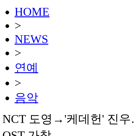
HOME
>
NEWS
>
연예
>
음악
NCT 도영→'케데헌' 진우
OST 가창