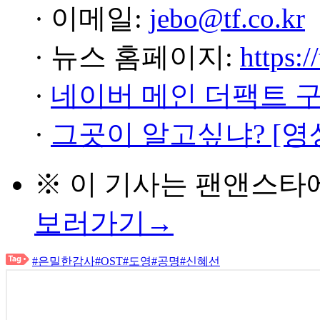
· 이메일:
jebo@tf.co.kr
· 뉴스 홈페이지:
https:/
·
네이버 메인 더팩트 
·
그곳이 알고싶냐? [영
※ 이 기사는
팬앤스타
보러가기→
#은밀한감사
#OST
#도영
#공명
#신혜선