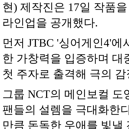
현) 제작진은 17일 작품을
라인업을 공개했다.
먼저 JTBC '싱어게인4'
한 가창력을 입증하며 대
첫 주자로 출격해 극의 감
그룹 NCT의 메인보컬 
팬들의 설렘을 극대화한다
만큼 돈독한 우애를 빛낼 