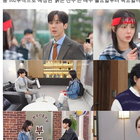
총 102부작으로 예정된 '붉은 진주'는 매주 월요일부터 목요일까지