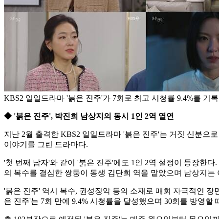
KBS2 일일드라마 '붉은 진주'가 7회로 최고 시청률 9.4%를 기록했
◆ '붉은 진주', 박진희 남상지의 동시 1인 2역 열연
지난 2월 출격한 KBS2 일일드라마 '붉은 진주'는 거짓 신분
이야기를 그린 드라마다.
'첫 번째 남자'와 같이 '붉은 진주'에도 1인 2역 설정이 등장한
의 복수를 결심한 쌍둥이 동생 김단희 역을 맡았으며 남상지는 
'붉은 진주' 역시 복수, 권성징악 등의 소재로 매회 자극적인 
은 진주'는 7회 만에 9.4% 시청률을 달성했으며 30회를 방영할