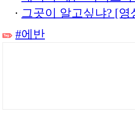
·
그곳이 알고싶냐? [영
#에반