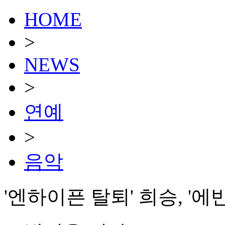
HOME
>
NEWS
>
연예
>
음악
'엔하이픈 탈퇴' 희승, '