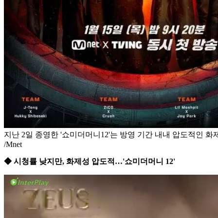
지난 2일 종영한 '쇼미더머니12'는 방영 기간 내내 압도적인 화
/Mnet
◆ 시청률 낮지만, 화제성 압도적…'쇼미더머니 12'