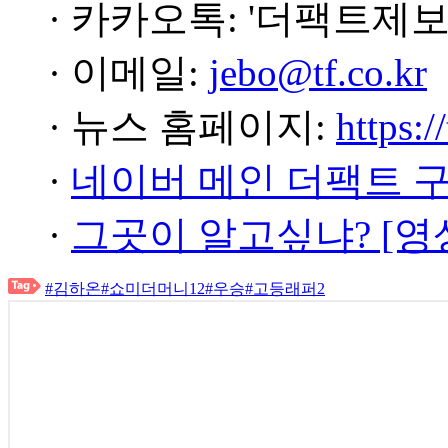
· 카카오톡: '더팩트제보
· 이메일:
jebo@tf.co.kr
· 뉴스 홈페이지:
https:/
·
네이버 메인 더팩트 
·
그곳이 알고싶냐? [영
#김하온
#쇼미더머니12
#우승
#고등래퍼2