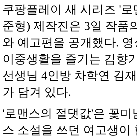
쿠팡플레이 새 시리즈 '로
준형) 제작진은 3일 작품
와 예고편을 공개했다. 영상에
이중생활을 즐기는 김향기와
선생님 4인방 차학연 김
가 담겨 있다.
'로맨스의 절댓값'은 꽃
스 소설을 쓰던 여고생이