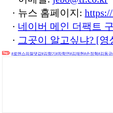
· 뉴스 홈페이지:
https:/
·
네이버 메인 더팩트 
·
그곳이 알고싶냐? [영
#로맨스의절댓값
#김향기
#차학연
#김재현
#손정혁
#김동규