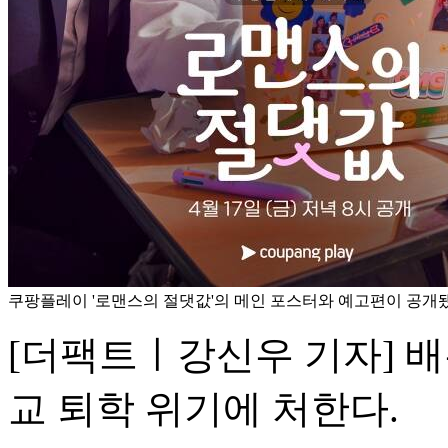
쿠팡플레이 '로맨스의 절댓값'의 메인 포스터와 예고편이 공개됐
[더팩트ㅣ강신우 기자] 
교 퇴학 위기에 처한다.