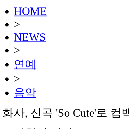
HOME
>
NEWS
>
연예
>
음악
화사, 신곡 'So Cute'로 컴