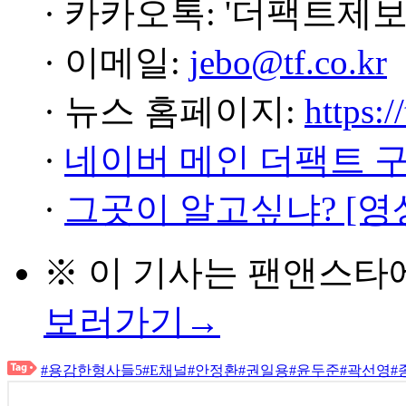
· 카카오톡: '더팩트제보
· 이메일:
jebo@tf.co.kr
· 뉴스 홈페이지:
https:/
·
네이버 메인 더팩트 
·
그곳이 알고싶냐? [영
※ 이 기사는
팬앤스타
보러가기→
#용감한형사들5
#E채널
#안정환
#권일용
#윤두준
#곽선영
#