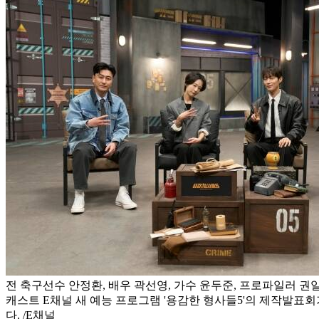
전 축구선수 안정환, 배우 곽선영, 가수 윤두준, 프로파일러 권
캐스트 E채널 새 예능 프로그램 '용감한 형사들5'의 제작발표회
다. /E채널