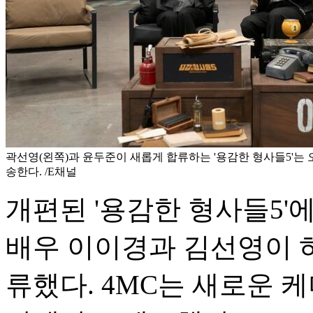
곽선영(왼쪽)과 윤두준이 새롭게 합류하는 '용감한 형사들5'는 오는
송한다. /E채널
개편된 '용감한 형사들5'
배우 이이경과 김선영이 
류했다. 4MC는 새로운