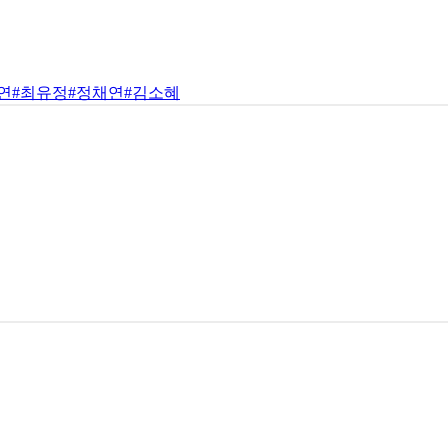
연
#최유정
#정채연
#김소혜