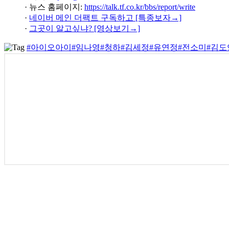
· 뉴스 홈페이지:
https://talk.tf.co.kr/bbs/report/write
·
네이버 메인 더팩트 구독하고 [특종보자→]
·
그곳이 알고싶냐? [영상보기→]
#아이오아이
#임나영
#청하
#김세정
#유연정
#전소미
#김도