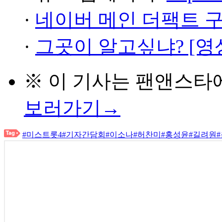
·
네이버 메인 더팩트 
·
그곳이 알고싶냐? [영
※ 이 기사는
팬앤스타
보러가기→
#미스트롯4
#기자간담회
#이소나
#허찬미
#홍성윤
#길려원