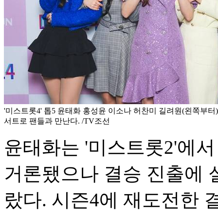
'미스트롯4' 톱5 윤태화 홍성윤 이소나 허찬미 길려원(왼쪽부터
서트로 팬들과 만난다. /TV조선
윤태화는 '미스트롯2'에서
거론됐으나 결승 진출에 실
랐다. 시즌4에 재도전한 