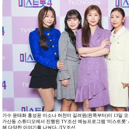
가수 윤태화 홍성윤 이소나 허찬미 길려원(왼쪽부터)이 13일 오
가산동 스튜디오에서 진행된 TV조선 예능프로그램 '미스트롯' 
해 다양한 이야기를 나눴다. /TV조선