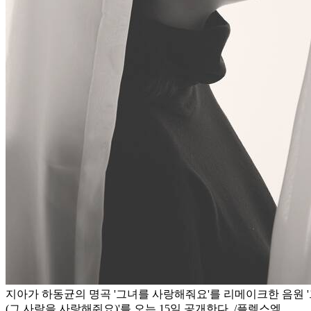
지아가 하동균의 명곡 '그녀를 사랑해줘요'를 리메이크한 음원 
(그 사람을 사랑해줘요)'를 오는 15일 공개한다. /플렉스엠