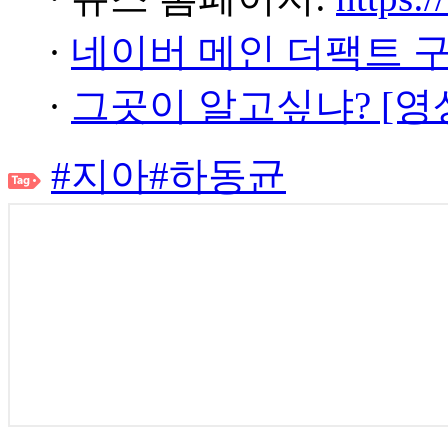
·
네이버 메인 더팩트 
·
그곳이 알고싶냐? [영
#지아
#하동균