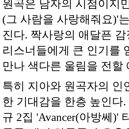
원곡은 남자의 시점이지만
(그 사람을 사랑해줘요)'
진다. 짝사랑의 애달픈 
리스너들에게 큰 인기를 
만나 색다른 울림을 전할 
특히 지아와 원곡자의 인
한 기대감을 한층 높인다. 
규 2집 'Avancer(아방쎄)'