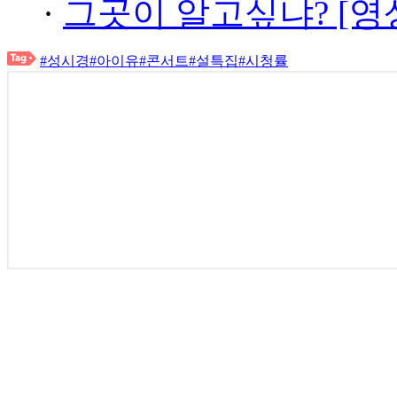
·
그곳이 알고싶냐? [영
#성시경
#아이유
#콘서트
#설특집
#시청률