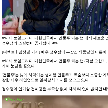
tvN 새 토일드라마 '대한민국에서 건물주 되는 법'에서 새로운
정수정의 스틸컷이 공개됐다. /tvN
[더팩트ㅣ김샛별 기자] 배우 정수정이 부잣집 외동딸인 이른바 
tvN 새 토일드라마 '대한민국에서 건물주 되는 법'(극본 오한기
개해 눈길을 끌었다.
'건물주'는 빚에 허덕이는 생계형 건물주가 목숨보다 소중한 가
강한 배우 라인업으로 일찌감치 기대를 모으고 있다.
정수정이 연기할 전이경은 부족함 없이 자라 티 없이 밝지만 내