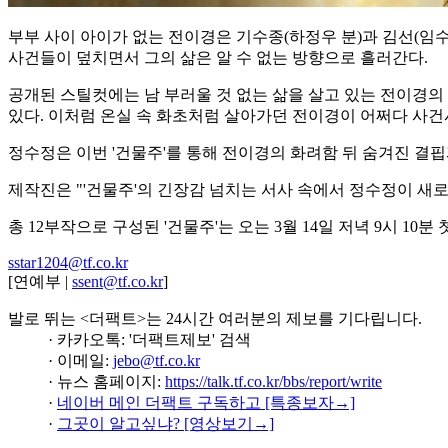
부부 사이 아이가 없는 전이경은 기수종(하정우 분)과 김선(임
사건들이 덮치면서 그의 삶은 알 수 없는 방향으로 흘러간다.
공개된 스틸컷에는 남 부러울 것 없는 삶을 살고 있는 전이경
있다. 이처럼 온실 속 화초처럼 살아가던 전이경이 어쩌다 사
정수정은 이번 '건물주'를 통해 전이경의 화려함 뒤 숨겨진 결
제작진은 "'건물주'의 긴장감 넘치는 서사 속에서 정수정이 새
총 12부작으로 구성된 '건물주'는 오는 3월 14일 저녁 9시 10분
sstar1204@tf.co.kr
[연예부 |
ssent@tf.co.kr
]
발로 뛰는 <더팩트>는 24시간 여러분의 제보를 기다립니다.
· 카카오톡: '더팩트제보' 검색
· 이메일:
jebo@tf.co.kr
· 뉴스 홈페이지:
https://talk.tf.co.kr/bbs/report/write
·
네이버 메인 더팩트 구독하고 [특종보자→]
·
그곳이 알고싶냐? [영상보기→]