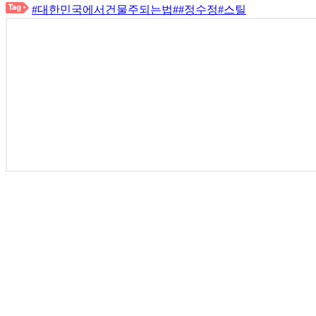
#대한민국에서건물주되는법
#
#정수정
#스틸