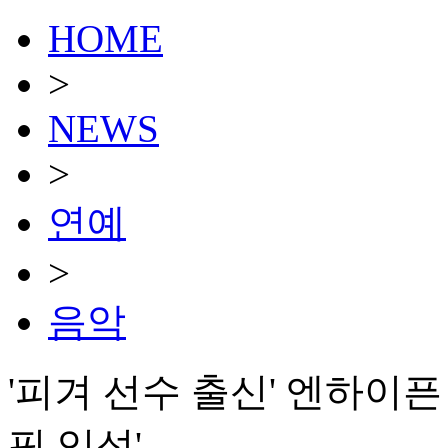
HOME
>
NEWS
>
연예
>
음악
'피겨 선수 출신' 엔하이픈
픽 입성'