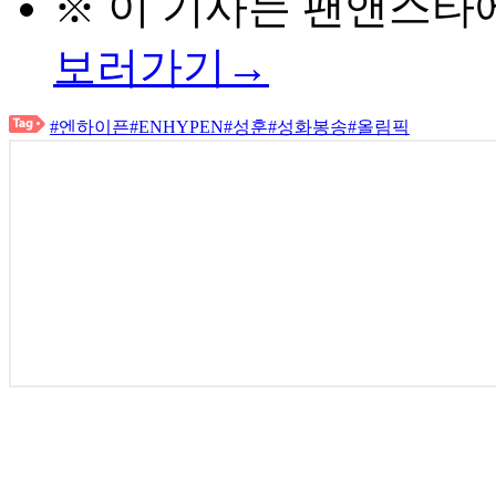
※ 이 기사는
팬앤스타
보러가기→
#엔하이픈
#ENHYPEN
#성훈
#성화봉송
#올림픽