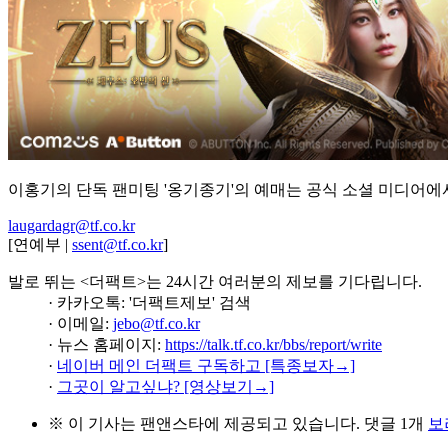
이홍기의 단독 팬미팅 '옹기종기'의 예매는 공식 소셜 미디어에서
laugardagr@tf.co.kr
[연예부 |
ssent@tf.co.kr
]
발로 뛰는 <더팩트>는 24시간 여러분의 제보를 기다립니다.
· 카카오톡: '더팩트제보' 검색
· 이메일:
jebo@tf.co.kr
· 뉴스 홈페이지:
https://talk.tf.co.kr/bbs/report/write
·
네이버 메인 더팩트 구독하고 [특종보자→]
·
그곳이 알고싶냐? [영상보기→]
※ 이 기사는
팬앤스타
에 제공되고 있습니다.
댓글 1개
보