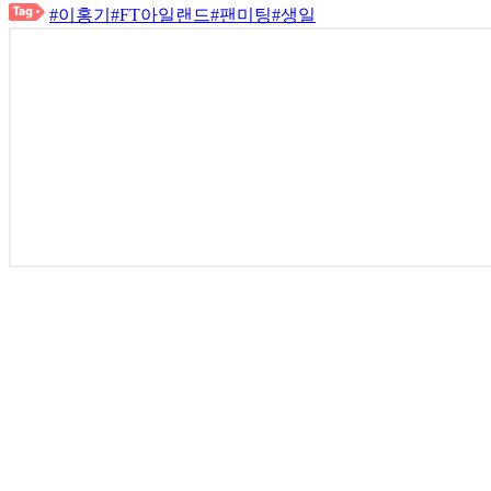
#이홍기
#FT아일랜드
#팬미팅
#생일