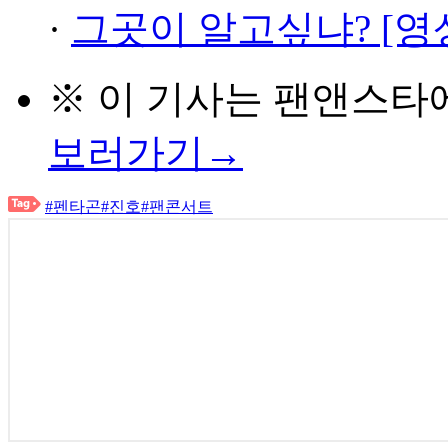
·
그곳이 알고싶냐? [영
※ 이 기사는
팬앤스타
보러가기→
#펜타곤
#진호
#팬콘서트