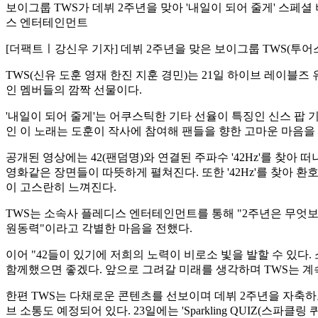
보이그룹 TWS가 데뷔 2주년을 맞아 '내일이 되어 줄게' 스페셜
스 엔터테인먼트
[더팩트ㅣ강신우 기자] 데뷔 2주년을 맞은 보이그룹 TWS(투어
TWS(신유 도훈 영재 한진 지훈 경민)는 21일 하이브 레이블즈 유튜브
인 멤버들의 깜짝 선물이다.
'내일이 되어 줄게'는 어쿠스틱한 기타 선율이 특징인 신스 팝 기반
인 이 노래는 도훈이 작사에 참여해 팬들을 향한 고마운 마음을
공개된 영상에는 42(팬덤명)와 연결된 주파수 '42Hz'를 찾
영화같은 장면들이 따뜻하게 펼쳐진다. 또한 '42Hz'를 찾아 환
이 고스란히 느껴진다.
TWS는 소속사 플레디스 엔터테인먼트를 통해 "2주년은 무엇보
원동력"이라고 각별한 마음을 전했다.
이어 "42들이 있기에 저희의 노력이 비로소 빛을 발할 수 있다
함께했으면 좋겠다. 앞으로 그려갈 미래를 생각하며 TWS는 계
한편 TWS는 다채로운 콘텐츠를 선보이며 데뷔 2주년을 자축하고 있다.
브 소통도 예정되어 있다. 23일에는 'Sparkling QUIZ(스파