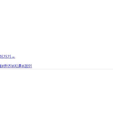
러가기→
재
#한진
#지훈
#경민