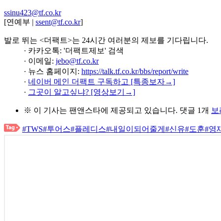
ssinu423@tf.co.kr
[연예부 |
ssent@tf.co.kr
]
발로 뛰는 <더팩트>는 24시간 여러분의 제보를 기다립니다.
· 카카오톡: '더팩트제보' 검색
· 이메일:
jebo@tf.co.kr
· 뉴스 홈페이지:
https://talk.tf.co.kr/bbs/report/write
·
네이버 메인 더팩트 구독하고 [특종보자→]
·
그곳이 알고싶냐? [영상보기→]
※ 이 기사는
팬앤스타
에 제공되고 있습니다.
댓글 1개
보
#TWS
#투어스
#플레디스
#내일이되어줄게
#신유
#도훈
#영