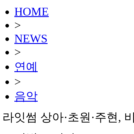
HOME
>
NEWS
>
연예
>
음악
라잇썸 상아·초원·주현, 