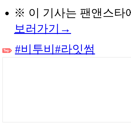
※ 이 기사는
팬앤스타
보러가기→
#비투비
#라잇썸