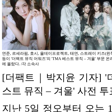
연준, 르세라핌, 호시, 올데이프로젝트, 태연, 스트레이 키즈(왼
등이 '더팩트 뮤직 어워즈'의 'TMA 베스트 뮤직 – 겨울' 부문 
에 올랐다. /각 소속사
[더팩트｜박지윤 기자] '더
스트 뮤직 – 겨울' 사전
지난 5일 정오부터 오는 