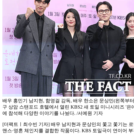
배우 홍민기 남지현, 함영걸 감독, 배우 한소은 문상민(왼쪽부터)
구 상암 스탠포드 호텔에서 열린 KBS2 새 토일 미니시리즈 '
에 참석해 다양한 이야기를 나눴다. /서예원 기자
[더팩트ㅣ최수빈 기자] 배우 남지현과 문상민의 쫓고 쫓기는 로
맨스·영혼 체인지를 결합한 작품이다. KBS 토일극이 연이어 