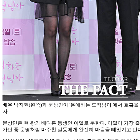
배우 남지현(왼쪽)과 문상민이 '은애하는 도적님아'에서 호흡을 
자
문상민은 현 왕의 배다른 동생인 이열로 분한다. 이열이 가장 
가던 중 운명처럼 마주친 길동에게 완전히 마음을 빼앗기고 만다