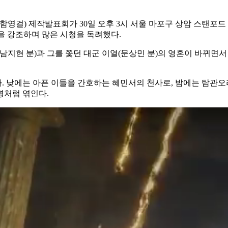
출 함영걸) 제작발표회가 30일 오후 3시 서울 마포구 상암 스탠
을 강조하며 많은 시청을 독려했다.
(남지현 분)과 그를 쫓던 대군 이열(문상민 분)의 영혼이 바뀌면
. 낮에는 아픈 이들을 간호하는 혜민서의 천사로, 밤에는 탐관오
명처럼 엮인다.