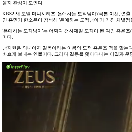
을지 관심이 모인다.
KBS2 새 토일 미니시리즈 '은애하는 도적님아'(극본 이선, 연
민 홍민기 한소은이 참석해 '은애하는 도적님아'가 가진 차별점
'은애하는 도적님아'는 어쩌다 천하제일 도적이 된 여인 홍은조
마다.
남지현은 의녀이자 길동이라는 이름의 도적 홍은조 역을 맡는다
바쁘게 보내는 인물이다. 그러다 길동을 쫓아다니는 이열과 운