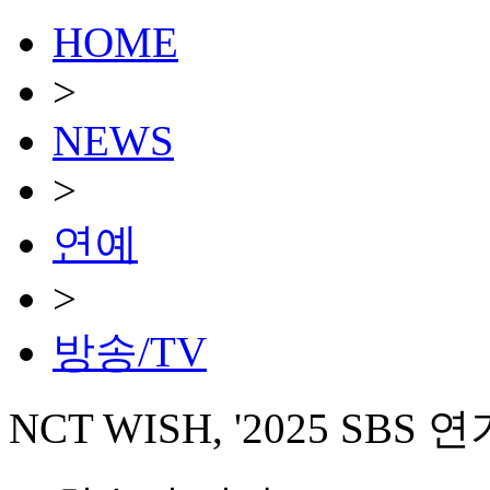
HOME
>
NEWS
>
연예
>
방송/TV
NCT WISH, '2025 SB