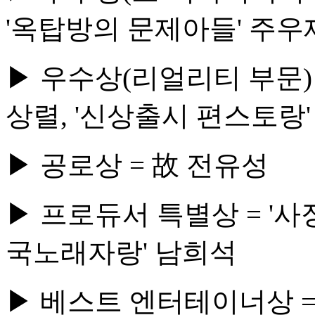
'옥탑방의 문제아들' 주우
▶ 우수상(리얼리티 부문) 
상렬, '신상출시 편스토랑
▶ 공로상 = 故 전유성
▶ 프로듀서 특별상 = '사장
국노래자랑' 남희석
▶ 베스트 엔터테이너상 =