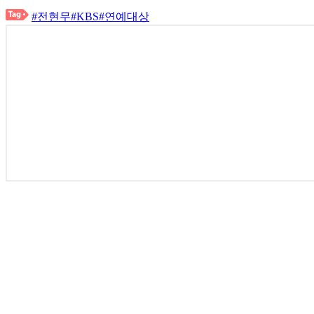
#전현무
#KBS
#연예대상