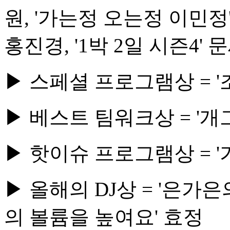
원, '가는정 오는정 이민정
홍진경, '1박 2일 시즌4' 
▶ 스페셜 프로그램상 = '
▶ 베스트 팀워크상 = '개
▶ 핫이슈 프로그램상 = 
▶ 올해의 DJ상 = '은가은
의 볼륨을 높여요' 효정