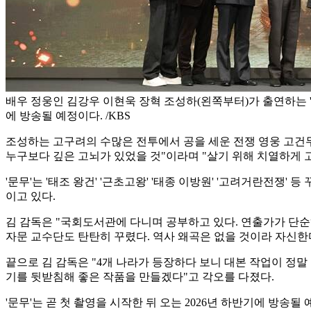
배우 정웅인 김강우 이현욱 장혁 조성하(왼쪽부터)가 출연하는 '문
에 방송될 예정이다. /KBS
조성하는 고구려의 수많은 전투에서 공을 세운 전쟁 영웅 고건무
누구보다 깊은 고뇌가 있었을 것"이라며 "살기 위해 치열하게 고
'문무'는 '태조 왕건' '근초고왕' '태종 이방원' '고려거란전
이고 있다.
김 감독은 "국회도서관에 다니며 공부하고 있다. 연출가가 단순
자문 교수단도 탄탄히 꾸렸다. 역사 왜곡은 없을 것이라 자신한다
끝으로 김 감독은 "4개 나라가 등장하다 보니 대본 작업이 정말
기를 뒷받침해 좋은 작품을 만들겠다"고 각오를 다졌다.
'문무'는 곧 첫 촬영을 시작한 뒤 오는 2026년 하반기에 방송될