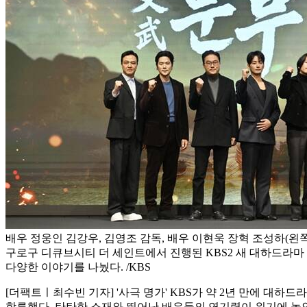
배우 정웅인 김강우, 김영조 감독, 배우 이현욱 장혁 조성하(왼쪽
구로구 디큐브시티 더 세인트에서 진행된 KBS2 새 대하드라마
다양한 이야기를 나눴다. /KBS
[더팩트ㅣ최수빈 기자] '사극 명가' KBS가 약 2년 만에 대하
합류했다. 탄탄한 소재와 뛰어난 배우들의 연기력이 위기에 놓인