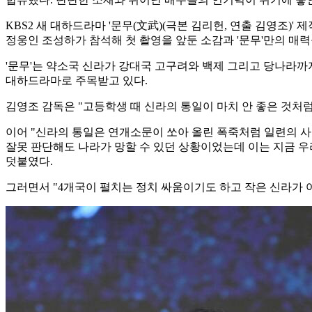
KBS2 새 대하드라마 '문무(文武)(극본 김리헌, 연출 김영조)
정웅인 조성하가 참석해 첫 촬영을 앞둔 소감과 '문무'만의 매
'문무'는 약소국 신라가 강대국 고구려와 백제 그리고 당나라까지
대하드라마로 주목받고 있다.
김영조 감독은 "고등학생 때 신라의 통일이 마치 안 좋은 것처
이어 "신라의 통일은 연개소문이 쏘아 올린 폭죽처럼 일련의 사
잘못 판단해도 나라가 망할 수 있던 상황이었는데 이는 지금 우
덧붙였다.
그러면서 "4개국이 펼치는 정치 싸움이기도 하고 작은 신라가 