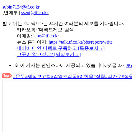
subin7134@tf.co.kr
[연예부 |
ssent@tf.co.kr
]
발로 뛰는 <더팩트>는 24시간 여러분의 제보를 기다립니다.
· 카카오톡: '더팩트제보' 검색
· 이메일:
jebo@tf.co.kr
· 뉴스 홈페이지:
https://talk.tf.co.kr/bbs/report/write
·
네이버 메인 더팩트 구독하고 [특종보자→]
·
그곳이 알고싶냐? [영상보기→]
※ 이 기사는
팬앤스타
에 제공되고 있습니다.
댓글 2개
보
#문무
#제작보고회
#김영조감독
#이현욱
#장혁
#김가우
#정