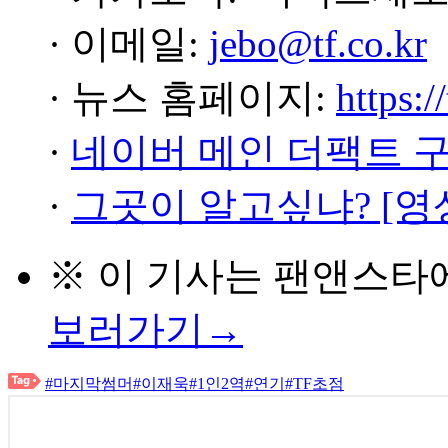
· 이메일:
jebo@tf.co.kr
· 뉴스 홈페이지:
https:/
·
네이버 메인 더팩트 
·
그곳이 알고싶냐? [영
※ 이 기사는
팬앤스타
보러가기→
#마지막썸머
#이재욱
#1인2역
#연기
#TF초점