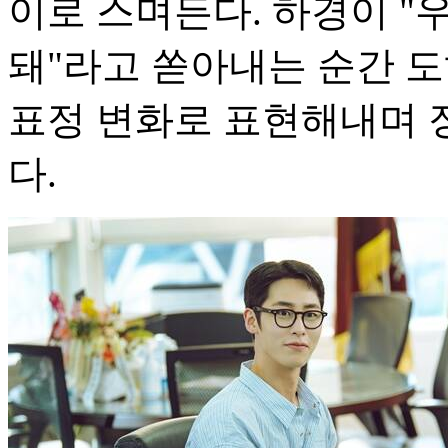
이로 스며든다. 하경이 "
돼"라고 쏟아내는 순간 도
표정 변화로 표현해내며 
다.