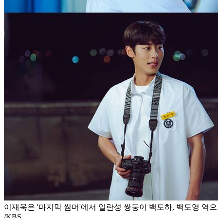
이재욱은 '마지막 썸머'에서 일란성 쌍둥이 백도하, 백도영 역으
/KBS