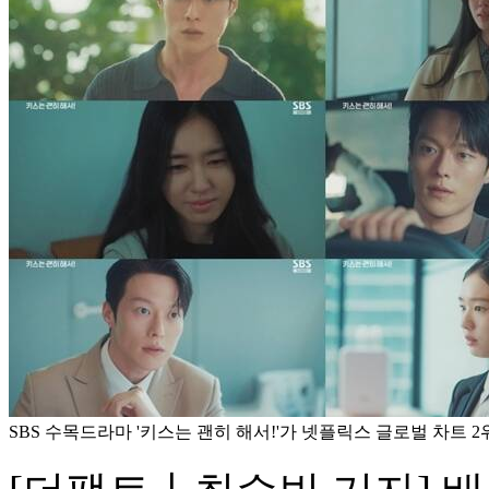
SBS 수목드라마 '키스는 괜히 해서!'가 넷플릭스 글로벌 차트 2위