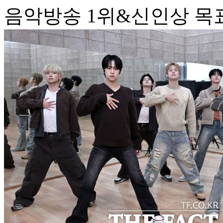
음악방송 1위&신인상 목