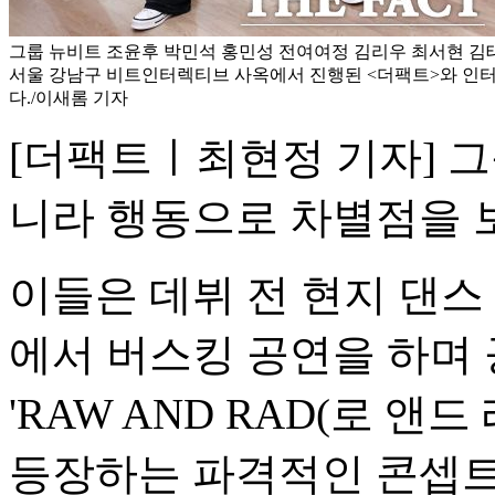
그룹 뉴비트 조윤후 박민석 홍민성 전여여정 김리우 최서현 김태양
서울 강남구 비트인터렉티브 사옥에서 진행된 <더팩트>와 인
다./이새롬 기자
[더팩트ㅣ최현정 기자] 그룹 
니라 행동으로 차별점을 
이들은 데뷔 전 현지 댄스
에서 버스킹 공연을 하며 
'RAW AND RAD(로 앤
등장하는 파격적인 콘셉트