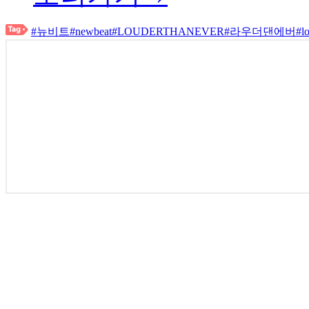
#뉴비트
#newbeat
#LOUDERTHANEVER
#라우더댄에버
#l