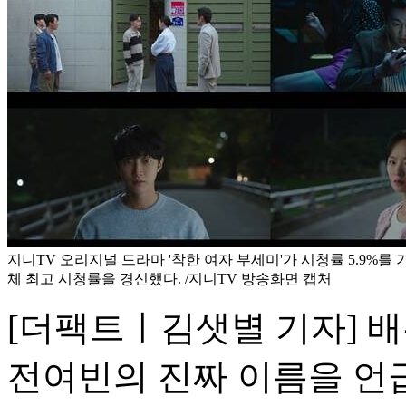
지니TV 오리지널 드라마 '착한 여자 부세미'가 시청률 5.9%를 
체 최고 시청률을 경신했다. /지니TV 방송화면 캡처
[더팩트ㅣ김샛별 기자] 
전여빈의 진짜 이름을 언