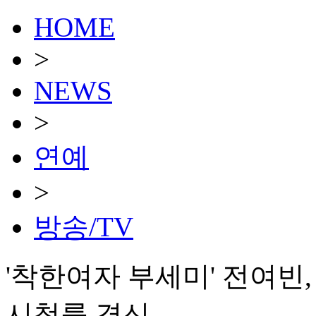
HOME
>
NEWS
>
연예
>
방송/TV
'착한여자 부세미' 전여빈
시청률 경신