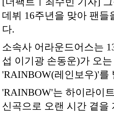
[더팩트ㅣ최수빈 기자] 그룹
데뷔 16주년을 맞아 팬들
다.
소속사 어라운드어스는 1
섭 이기광 손동운)가 오는 
'RAINBOW(레인보우)'
'RAINBOW'는 하이라이
신곡으로 오랜 시간 곁을