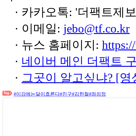
· 카카오톡: '더팩트제보
· 이메일:
jebo@tf.co.kr
· 뉴스 홈페이지:
https:/
·
네이버 메인 더팩트 
·
그곳이 알고싶냐? [영
#이강에는달이흐른다
#진구
#김한철
#좌의정