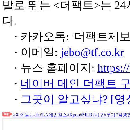
발로 뛰는 <더팩트>는 2
다.
· 카카오톡: '더팩트제보
· 이메일:
jebo@tf.co.kr
· 뉴스 홈페이지:
https:/
·
네이버 메인 더팩트 
·
그곳이 알고싶냐? [영
#아이들
#i-dle
#LA에인절스
#Kpop
#MLB
#시구
#우기
#김병