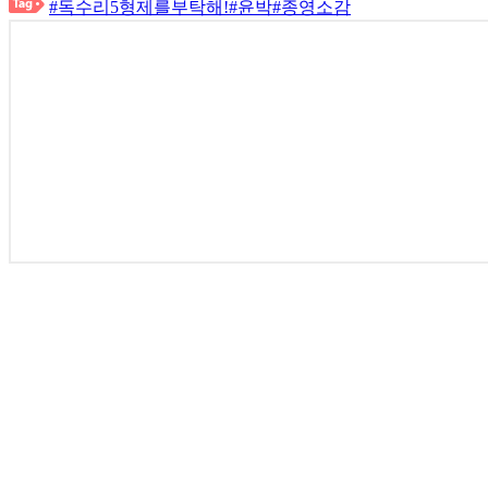
#독수리5형제를부탁해!
#윤박
#종영소감