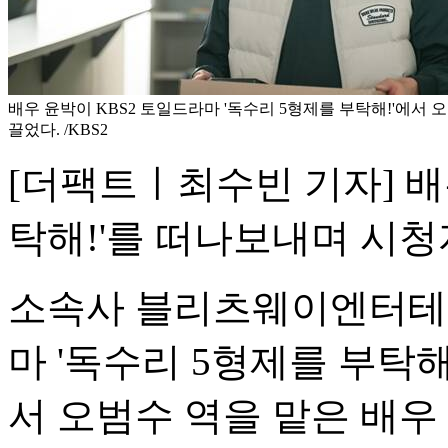
배우 윤박이 KBS2 토일드라마 '독수리 5형제를 부탁해!'에서 
끌었다. /KBS2
[더팩트ㅣ최수빈 기자] 배
탁해!'를 떠나보내며 시청
소속사 블리츠웨이엔터테인
마 '독수리 5형제를 부탁해
서 오범수 역을 맡은 배우