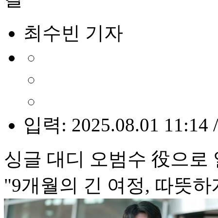
최수빈 기자
입력: 2025.08.01 11:14 
싱글 대디 오범수 役으로
"9개월의 긴 여정, 따뜻하