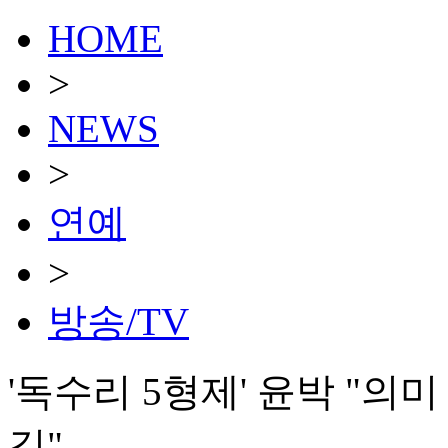
HOME
>
NEWS
>
연예
>
방송/TV
'독수리 5형제' 윤박 "
길"