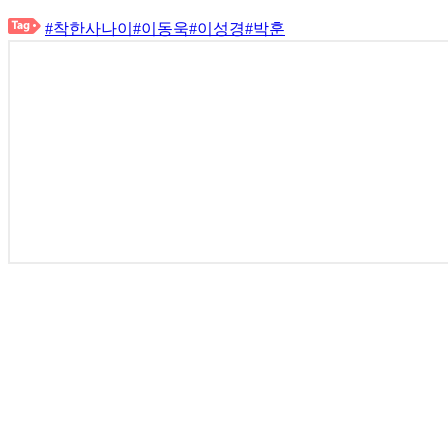
#착한사나이
#이동욱
#이성경
#박훈