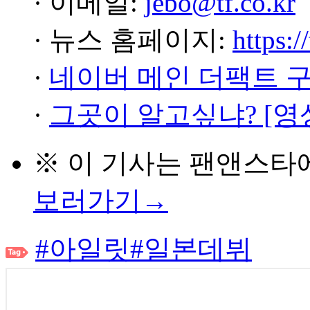
· 이메일:
jebo@tf.co.kr
· 뉴스 홈페이지:
https:/
·
네이버 메인 더팩트 
·
그곳이 알고싶냐? [영
※ 이 기사는
팬앤스타
보러가기→
#아일릿
#일본데뷔