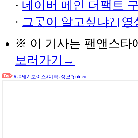
·
네이버 메인 더팩트 
·
그곳이 알고싶냐? [영
※ 이 기사는
팬앤스타
보러가기→
#20세기보이즈
#이혁
#정모
#golden