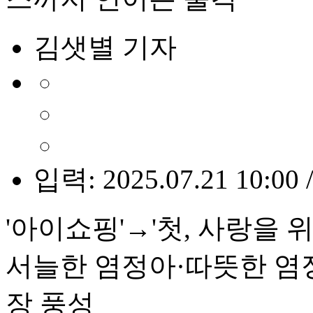
김샛별 기자
입력: 2025.07.21 10:00 
'아이쇼핑'→'첫, 사랑을 
서늘한 염정아·따뜻한 염정
장 풍성