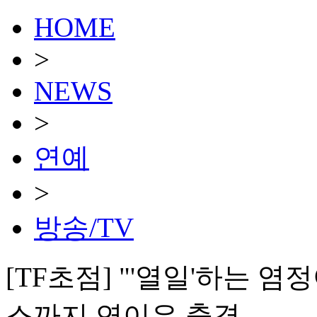
HOME
>
NEWS
>
연예
>
방송/TV
[TF초점] "'열일'하는 
스까지 연이은 출격