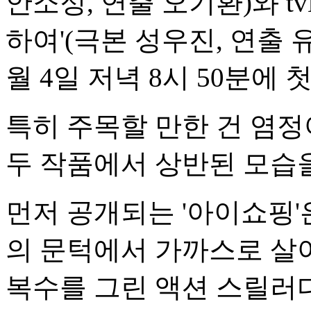
안소정, 연출 오기환)와 tv
하여'(극본 성우진, 연출 유
월 4일 저녁 8시 50분에 
특히 주목할 만한 건 염정
두 작품에서 상반된 모습
먼저 공개되는 '아이쇼핑'
의 문턱에서 가까스로 살
복수를 그린 액션 스릴러다