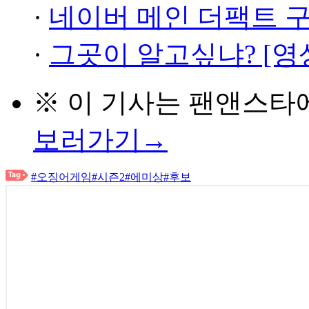
·
네이버 메인 더팩트 
·
그곳이 알고싶냐? [영
※ 이 기사는
팬앤스타
보러가기→
#오징어게임
#시즌2
#에미상
#후보