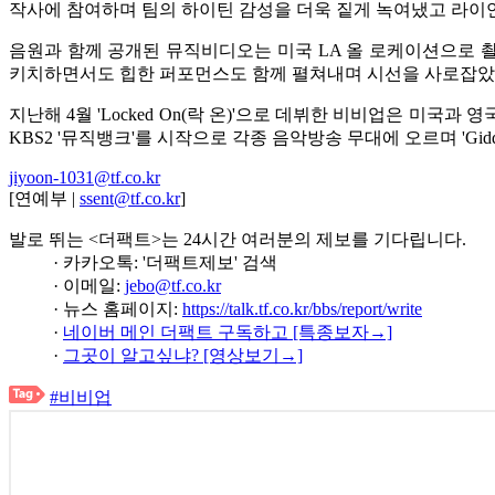
작사에 참여하며 팀의 하이틴 감성을 더욱 짙게 녹여냈고 라이언 전
음원과 함께 공개된 뮤직비디오는 미국 LA 올 로케이션으로 
키치하면서도 힙한 퍼포먼스도 함께 펼쳐내며 시선을 사로잡았
지난해 4월 'Locked On(락 온)'으로 데뷔한 비비업은 미국
KBS2 '뮤직뱅크'를 시작으로 각종 음악방송 무대에 오르며 'Gidd
jiyoon-1031@tf.co.kr
[연예부 |
ssent@tf.co.kr
]
발로 뛰는 <더팩트>는 24시간 여러분의 제보를 기다립니다.
· 카카오톡: '더팩트제보' 검색
· 이메일:
jebo@tf.co.kr
· 뉴스 홈페이지:
https://talk.tf.co.kr/bbs/report/write
·
네이버 메인 더팩트 구독하고 [특종보자→]
·
그곳이 알고싶냐? [영상보기→]
#비비업