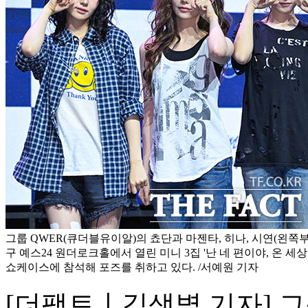
그룹 QWER(큐더블유이알)의 쵸단과 마젠타, 히나, 시연(왼쪽부
구 예스24 원더로크홀에서 열린 미니 3집 '난 네 편이야, 온 세
쇼케이스에 참석해 포즈를 취하고 있다. /서예원 기자
[더팩트ㅣ김샛별 기자] 그