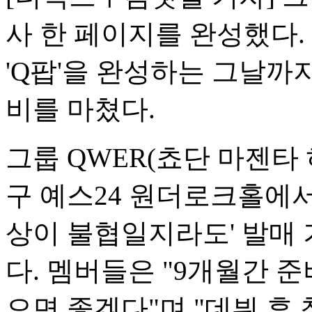
사 한 페이지를 완성했다.
'Q팝'을 완성하는 그날까
비를 마쳤다.
그룹 QWER(쵸단 마젠타 
구 예스24 원더로크홀에서 
상이 불협일지라도' 발매
다. 멤버들은 "9개월간 
으면 좋겠다"며 "데뷔 후