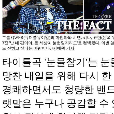
그룹 QWER(큐더블유이알)의 마젠타와 시연, 히나, 쵸단(왼쪽
3집 '난 네 편이야, 온 세상이 불협일지라도'로 컴백했다. 이번
도 전하고 싶다는 바람이다. /서예원 기자
타이틀곡 '눈물참기'는 눈
망찬 내일을 위해 다시 한
경쾌하면서도 청량한 밴드
랫말은 누구나 공감할 수 