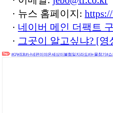
· 뉴스 홈페이지:
https:/
·
네이버 메인 더팩트 
·
그곳이 알고싶냐? [영
#QWER
#난네편이야온세상이불협일지라도
#눈물참기
#