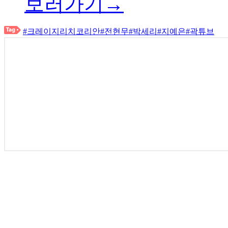
보러가기→
#크레이지리치코리안
#전현무
#박세리
#지예은
#곽튜브