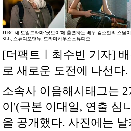
JTBC 새 토일드라마 '굿보이'에 출연하는 배우 김소현의 스틸이
SLL, 스튜디오앤뉴, 드라마하우스스튜디오
[더팩트ㅣ최수빈 기자] 
로 새로운 도전에 나선다.
소속사 이음해시태그는 27
이'(극본 이대일, 연출 
을 공개했다. 사진에는 