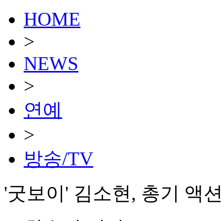
HOME
>
NEWS
>
연예
>
방송/TV
'굿보이' 김소현, 총기 액