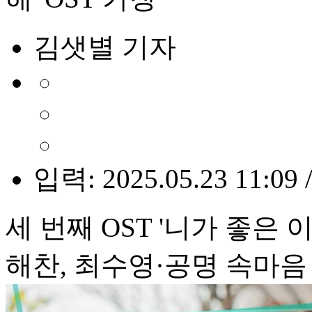
김샛별 기자
입력: 2025.05.23 11:09 
세 번째 OST '니가 좋은 이
해찬, 최수영·공명 속마음