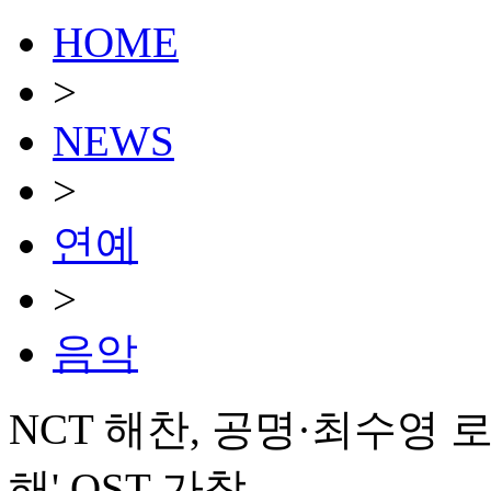
HOME
>
NEWS
>
연예
>
음악
NCT 해찬, 공명·최수영
해' OST 가창