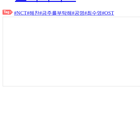
#NCT
#해찬
#금주를부탁해
#공명
#최수영
#OST