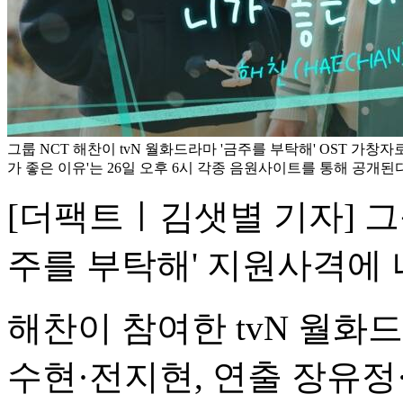
그룹 NCT 해찬이 tvN 월화드라마 '금주를 부탁해' OST 가창자
가 좋은 이유'는 26일 오후 6시 각종 음원사이트를 통해 공개된다. 
[더팩트ㅣ김샛별 기자] 그룹
주를 부탁해' 지원사격에 
해찬이 참여한 tvN 월화드
수현·전지현, 연출 장유정·