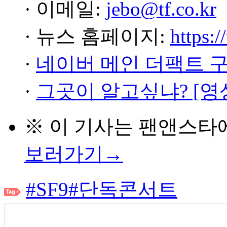
· 이메일:
jebo@tf.co.kr
· 뉴스 홈페이지:
https:/
·
네이버 메인 더팩트 
·
그곳이 알고싶냐? [영
※ 이 기사는
팬앤스타
보러가기→
#SF9
#단독콘서트