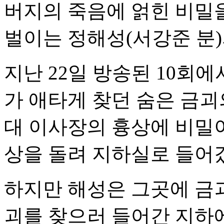
버지의 죽음에 얽힌 비밀
벌이는 정해성(서강준 분)
지난 22일 방송된 10회
가 애타게 찾던 숨은 금괴
대 이사장의 흉상에 비밀이
상을 돌려 지하실로 들어
하지만 해성은 그곳에 금괴
괴를 찾으러 들어간 지하