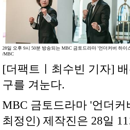
28일 오후 9시 50분 방송되는 MBC 금토드라마 '언더커버 하이
/MBC
[더팩트ㅣ최수빈 기자] 
구를 겨눈다.
MBC 금토드라마 '언더커
최정인) 제작진은 28일 1