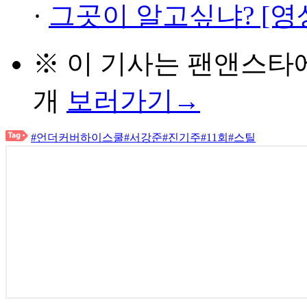
·
그곳이 알고싶냐? [영
※ 이 기사는
팬앤스타
개
보러가기→
#언더커버하이스쿨
#서강준
#진기주
#11회
#스틸