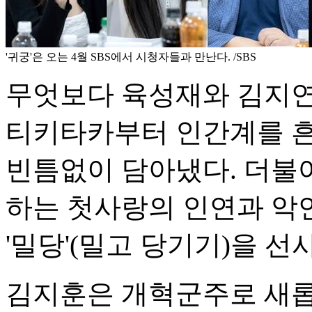
'귀궁'은 오는 4월 SBS에서 시청자들과 만난다. /SBS
무엇보다 육성재와 김지연은
티키타카부터 인간계를 흔
빈틈없이 담아냈다. 더불
하는 첫사랑의 인연과 악
'밀당'(밀고 당기기)을 선
김지훈은 개혁군주로 새롭