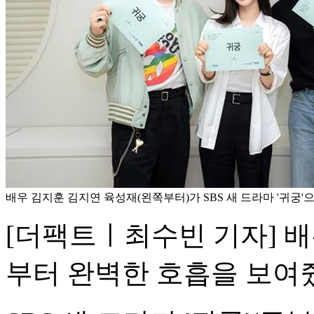
배우 김지훈 김지연 육성재(왼쪽부터)가 SBS 새 드라마 '귀궁'으로
[더팩트ㅣ최수빈 기자] 
부터 완벽한 호흡을 보여