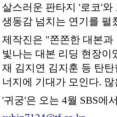
살스러운 판타지 '로코'와
생동감 넘치는 연기를 펼
제작진은 "쫀쫀한 대본과
빛나는 대본 리딩 현장이었
재 김지연 김지훈 등 탄탄
너지에 기대가 모인다. 많
'귀궁'은 오는 4월 SBS에