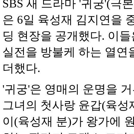
SBS 새 드라마 '귀궁'(극
은 6일 육성재 김지연을 
딩 현장을 공개했다. 이
실전을 방불케 하는 열연
더했다.
'귀궁'은 영매의 운명을 
그녀의 첫사랑 윤갑(육성재
이(육성재 분)가 왕가에 