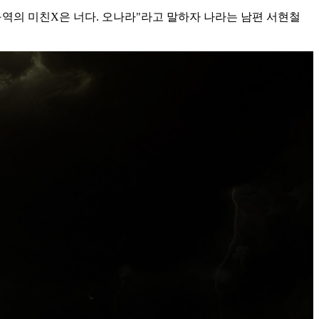
구역의 미친X은 너다. 오나라"라고 말하자 나라는 남편 서현철