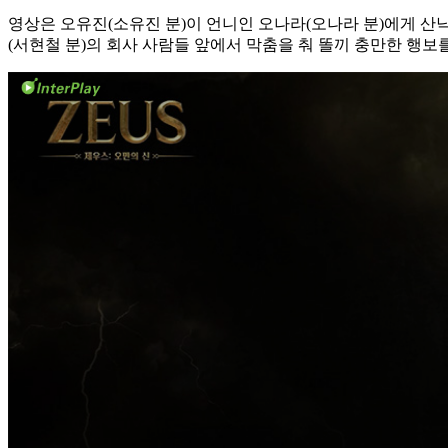
영상은 오유진(소유진 분)이 언니인 오나라(오나라 분)에게 산
(서현철 분)의 회사 사람들 앞에서 막춤을 춰 똘끼 충만한 행보