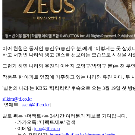
이어 현철은 동서인 송진우(송진우 분)에게 "이렇게는 못 살겠
하고 처형인 나라와 탱고 댄스를 선보이는 모습으로 시선을 사
그런가 하면 나라와 유진의 아버지 오영규(박영규 분)는 전 부인
작품은 한 아파트 옆집에 거주하고 있는 나라와 유진 자매, 두
'빌런의 나라'는 KBS2 '킥킥킥킥' 후속으로 오는 3월 19일 첫 방
silkim@tf.co.kr
[연예부 |
ssent@tf.co.kr
]
발로 뛰는 <더팩트>는 24시간 여러분의 제보를 기다립니다.
· 카카오톡: '더팩트제보' 검색
· 이메일:
jebo@tf.co.kr
· 뉴스 홈페이지:
https://talk.tf.co.kr/bbs/report/write