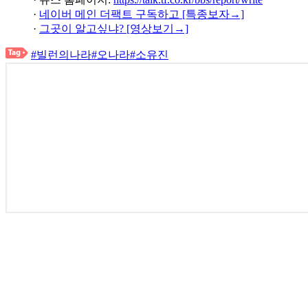
·
네이버 메인 더팩트 구독하고 [특종보자→]
·
그곳이 알고싶냐? [영상보기→]
#빌런의나라
#오나라
#소유진