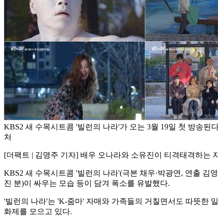
KBS2 새 수목시트콤 '빌런의 나라'가 오는 3월 19일 첫 방송된다.
처
[더팩트 | 김명주 기자] 배우 오나라와 소유진이 티격태격하는 
KBS2 새 수목시트콤 '빌런의 나라'(극본 채우·박광연, 연출 
진 분)이 싸우는 모습 등이 담겨 폭소를 유발했다.
'빌런의 나라'는 'K-줌마' 자매와 가족들의 거칠면서도 따뜻
화제를 모으고 있다.