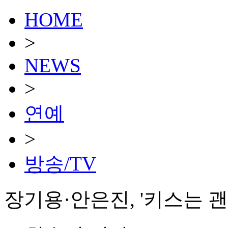
HOME
>
NEWS
>
연예
>
방송/TV
장기용·안은진, '키스는 괜