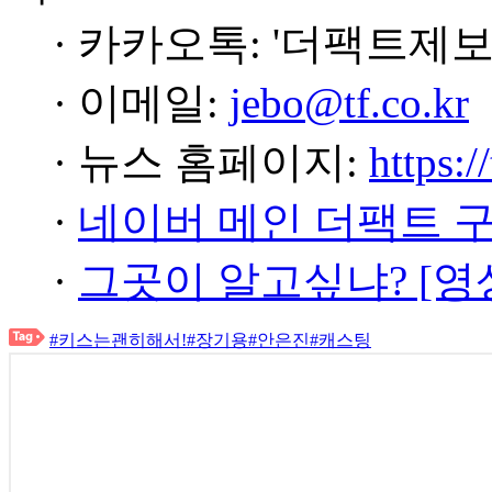
· 카카오톡: '더팩트제보
· 이메일:
jebo@tf.co.kr
· 뉴스 홈페이지:
https:/
·
네이버 메인 더팩트 
·
그곳이 알고싶냐? [영
#키스는괜히해서!
#장기용
#안은진
#캐스팅