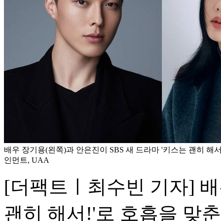
배우 장기용(왼쪽)과 안은진이 SBS 새 드라마 '키스는 괜히 해서
인먼트, UAA
[더팩트ㅣ최수빈 기자] 배
괜히 해서!'로 호흡을 맞춘