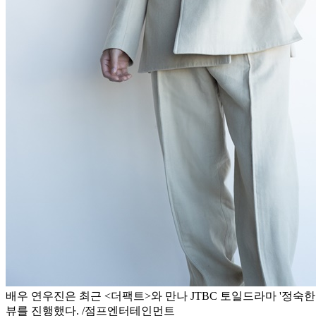
배우 연우진은 최근 <더팩트>와 만나 JTBC 토일드라마 '정숙한
뷰를 진행했다. /점프엔터테인먼트