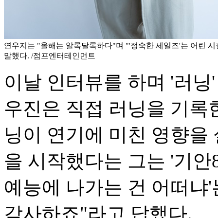
연우지는 "올해는 알록달록하다"며 "'정숙한 세일즈'는 어린 
말했다. /점프엔터테인먼트
이날 인터뷰를 하며 '러닝'
우진은 직접 러닝을 기록
닝이 연기에 미친 영향을 
을 시작했다는 그는 '기안8
예능에 나가는 건 어떠냐'
감사하죠"라고 답했다.